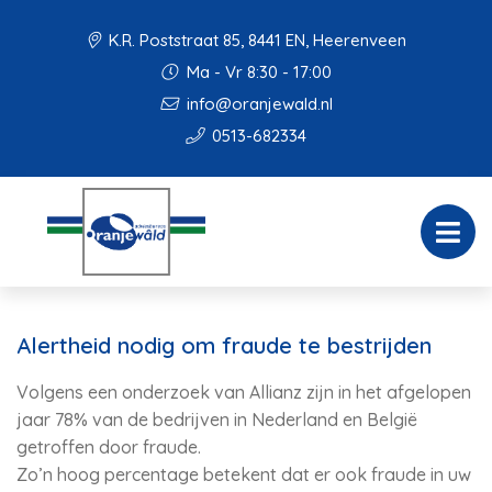
K.R. Poststraat 85, 8441 EN, Heerenveen
Ma - Vr 8:30 - 17:00
info@oranjewald.nl
0513-682334
Alertheid nodig om fraude te bestrijden
Volgens een onderzoek van Allianz zijn in het afgelopen
jaar 78% van de bedrijven in Nederland en België
getroffen door fraude.
Zo’n hoog percentage betekent dat er ook fraude in uw