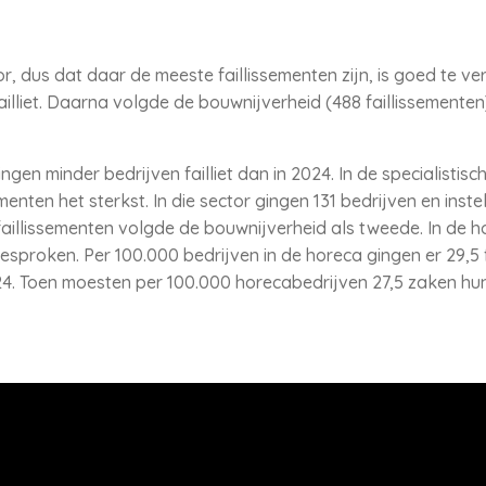
r, dus dat daar de meeste faillissementen zijn, is goed te ver
illiet. Daarna volgde de bouwnijverheid (488 faillissementen)
ngen minder bedrijven failliet dan in 2024. In de specialistis
menten het sterkst. In die sector gingen 131 bedrijven en instel
faillissementen volgde de bouwnijverheid als tweede. In de h
esproken. Per 100.000 bedrijven in de horeca gingen er 29,5 fa
. Toen moesten per 100.000 horecabedrijven 27,5 zaken hun 