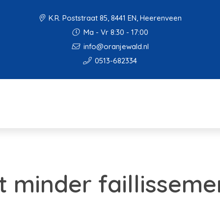
K.R. Poststraat 85, 8441 EN, Heerenveen
Ma - Vr 8:30 - 17:00
info@oranjewald.nl
0513-682334
t minder faillisseme