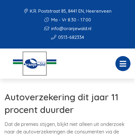
K.R. Poststraat 85, 8441 EN, Heerenveen
Ma - Vr 8:30 - 17:00
info@oranjewald.nl
0513-682334
Autoverzekering dit jaar 11
procent duurder
Dat de premies stijgen, blijkt niet alleen uit onderzoek
naar de autoverzekeringen die consumenten via de