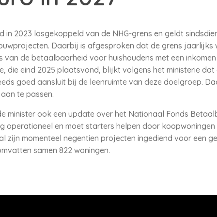
in 2023 losgekoppeld van de NHG-grens en geldt sindsdien a
wprojecten. Daarbij is afgesproken dat de grens jaarlijks 
asis van de betaalbaarheid voor huishoudens met een inkomen
e, die eind 2025 plaatsvond, blijkt volgens het ministerie da
eds goed aansluit bij de leenruimte van deze doelgroep. Da
 aan te passen.
 de minister ook een update over het Nationaal Fonds Beta
dig operationeel en moet starters helpen door koopwoninge
al zijn momenteel negentien projecten ingediend voor een g
 omvatten samen 822 woningen.