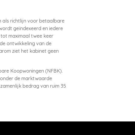
ls richtlijn voor betaalbare
wordt geïndexeerd en iedere
 tot maximaal twee keer
t de ontwikkeling van de
arom ziet het kabinet geen
albare Koopwoningen (NFBK).
n onder de marktwaarde
ezamenlijk bedrag van ruim 35