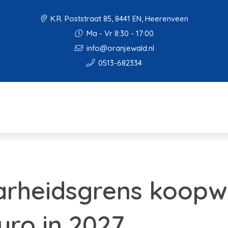
K.R. Poststraat 85, 8441 EN, Heerenveen
Ma - Vr 8:30 - 17:00
info@oranjewald.nl
0513-682334
arheidsgrens koopw
uro in 2027