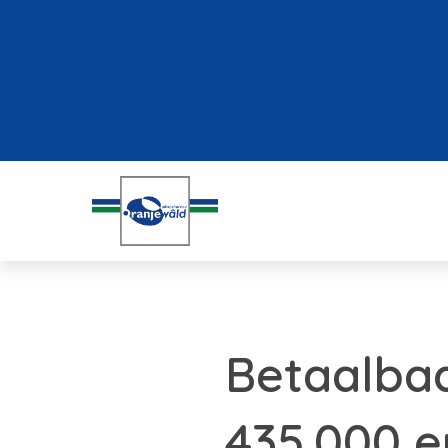
Betaalba
435.000 e