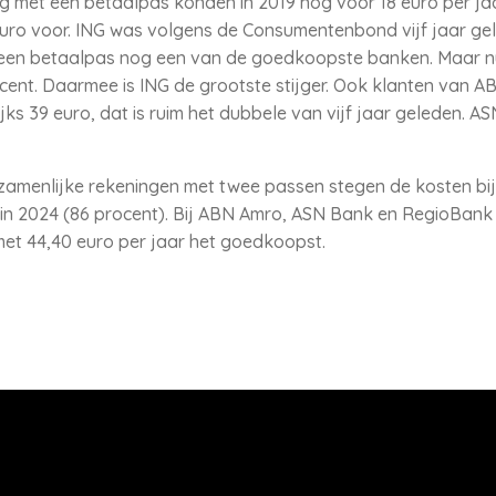
 met een betaalpas konden in 2019 nog voor 18 euro per jaa
uro voor. ING was volgens de Consumentenbond vijf jaar gel
een betaalpas nog een van de goedkoopste banken. Maar nu
ocent. Daarmee is ING de grootste stijger. Ook klanten van A
jks 39 euro, dat is ruim het dubbele van vijf jaar geleden. A
amenlijke rekeningen met twee passen stegen de kosten bij
o in 2024 (86 procent). Bij ABN Amro, ASN Bank en RegioBank
met 44,40 euro per jaar het goedkoopst.