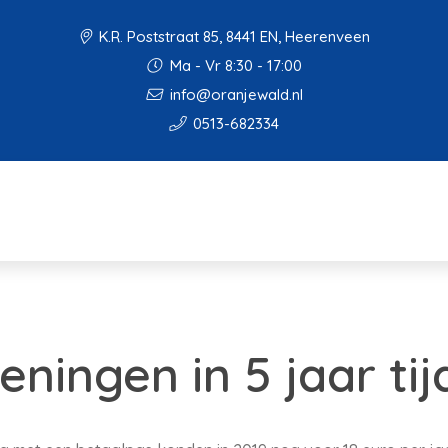
K.R. Poststraat 85, 8441 EN, Heerenveen
Ma - Vr 8:30 - 17:00
info@oranjewald.nl
0513-682334
eningen in 5 jaar ti