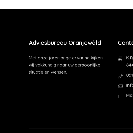
Adviesbureau Oranjewâld
Cont
Met onze jarenlange ervaring kijken
K.R
wij vakkundig naar uw persoonlijke
84
situatie en wensen.
05
in
Ma 