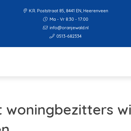
K.R. Poststraat 85, 8441 EN, Heerenveen
Ma - Vr 8:30 - 17:00
info@oranjewald.nl
0513-682334
t woningbezitters wi
en