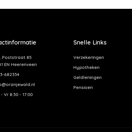
actinformatie
Snelle Links
. Poststraat 85
Verzekeringen
41 EN Heerenveen
Hypotheken
13-682334
Geldleningen
fo@oranjewald.nl
Pensioen
- Vr 8:30 - 17:00