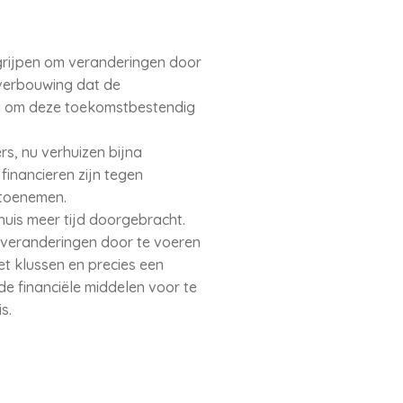
ngrijpen om veranderingen door
 verbouwing dat de
g om deze toekomstbestendig
rs, nu verhuizen bijna
inancieren zijn tegen
e toenemen.
uis meer tijd doorgebracht.
 veranderingen door te voeren
t klussen en precies een
de financiële middelen voor te
s.