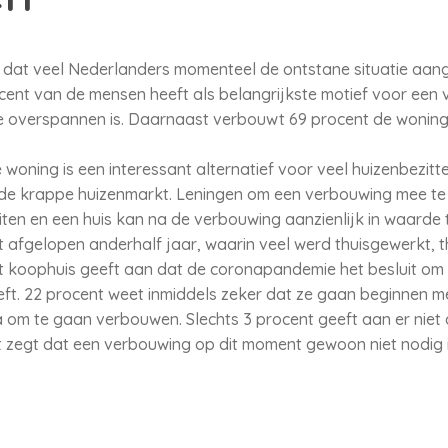
rs dat veel Nederlanders momenteel de ontstane situatie aa
ocent van de mensen heeft als belangrijkste motief voor een
e overspannen is. Daarnaast verbouwt 69 procent de wonin
oning is een interessant alternatief voor veel huizenbezitte
de krappe huizenmarkt. Leningen om een verbouwing mee te f
luiten en een huis kan na de verbouwing aanzienlijk in waard
afgelopen anderhalf jaar, waarin veel werd thuisgewerkt, th
 koophuis geeft aan dat de coronapandemie het besluit om
ft. 22 procent weet inmiddels zeker dat ze gaan beginnen me
a om te gaan verbouwen. Slechts 3 procent geeft aan er niet 
t zegt dat een verbouwing op dit moment gewoon niet nodig i