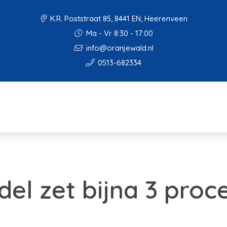
K.R. Poststraat 85, 8441 EN, Heerenveen
Ma - Vr 8:30 - 17:00
info@oranjewald.nl
0513-682334
del zet bijna 3 pro