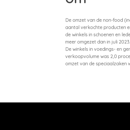
De omzet van de non-food (incl
aantal verkochte producten en
de winkels in schoenen en lede
meer omgezet dan in juli 2023
De winkels in voedings- en gen
verkoopvolume was 2,0 procen
omzet van de speciaalzaken w