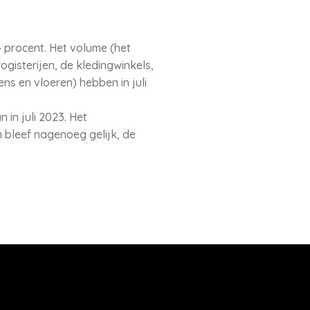
4 procent. Het volume (het
gisterijen, de kledingwinkels,
ns en vloeren) hebben in juli
 in juli 2023. Het
 bleef nagenoeg gelijk, de