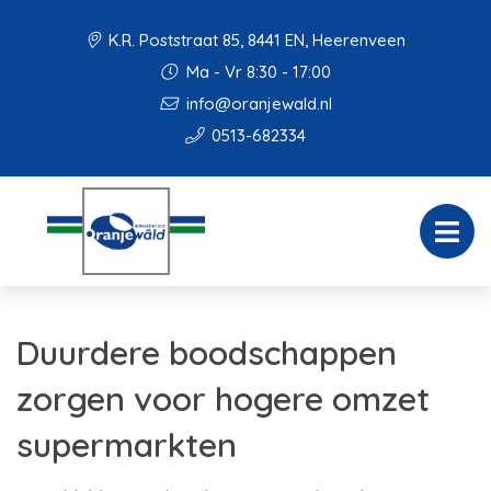
K.R. Poststraat 85, 8441 EN, Heerenveen
Ma - Vr 8:30 - 17:00
info@oranjewald.nl
0513-682334
Duurdere boodschappen
zorgen voor hogere omzet
supermarkten