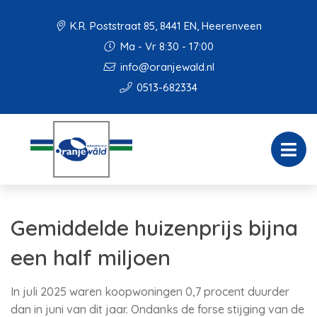
K.R. Poststraat 85, 8441 EN, Heerenveen
Ma - Vr 8:30 - 17:00
info@oranjewald.nl
0513-682334
Gemiddelde huizenprijs bijna
een half miljoen
In juli 2025 waren koopwoningen 0,7 procent duurder
dan in juni van dit jaar. Ondanks de forse stijging van de