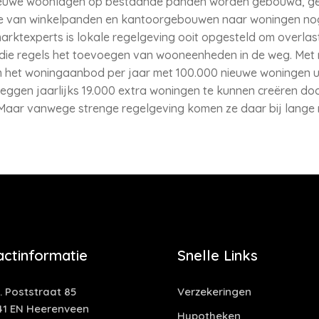
euwe woonlagen op bestaande panden worden gebouwd, gebeur
tie van winkelpanden en kantoorgebouwen naar woningen no
rktexperts is lokale regelgeving ooit opgesteld om overlas
 die regels het toevoegen van wooneenheden in de weg. Met
m het woningaanbod per jaar met 100.000 nieuwe woningen uit 
ggen jaarlijks 19.000 extra woningen te kunnen creëren door
Maar vanwege strenge regelgeving komen ze daar bij lange 
actinformatie
Snelle Links
. Poststraat 85
Verzekeringen
41 EN Heerenveen
Hypotheken