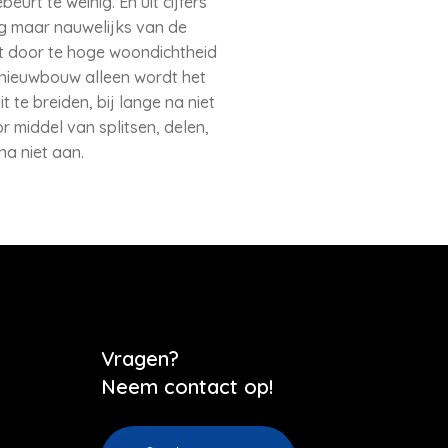
t te weinig. En uit cijfers
g maar nauwelijks van de
t door te hoge woondichtheid
 nieuwbouw alleen wordt het
te breiden, bij lange na niet
 middel van splitsen, delen,
na niet aan.
Vragen?
Neem contact op!