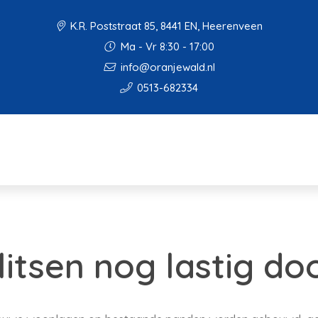
K.R. Poststraat 85, 8441 EN, Heerenveen
Ma - Vr 8:30 - 17:00
info@oranjewald.nl
0513-682334
litsen nog lastig do