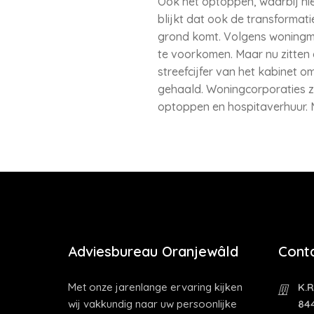
Ook het optoppen, waarbij ni
blijkt dat ook de transforma
grond komt. Volgens woningma
te voorkomen. Maar nu zitten
streefcijfer van het kabinet o
gehaald. Woningcorporaties ze
optoppen en hospitaverhuur. 
Adviesbureau Oranjewâld
Cont
Met onze jarenlange ervaring kijken
K.R
wij vakkundig naar uw persoonlijke
84