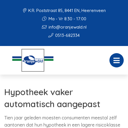
K.R. Poststraat 85, 8441 EN, Heerenveen
Ma - Vr 8:30 - 17:00
info@oranjewald.nl
0513-682334
Hypotheek vaker
automatisch aangepast
Tien jaar geleden moesten consumenten meestal zélf
aantonen dat hun hypotheek in een lagere risicoklasse