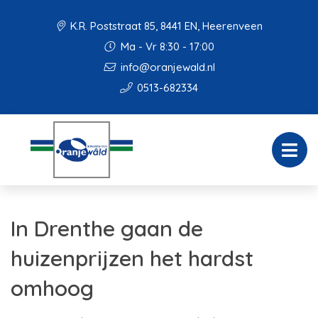
K.R. Poststraat 85, 8441 EN, Heerenveen
Ma - Vr 8:30 - 17:00
info@oranjewald.nl
0513-682334
In Drenthe gaan de
huizenprijzen het hardst
omhoog