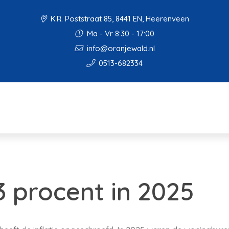
K.R. Poststraat 85, 8441 EN, Heerenveen
Ma - Vr 8:30 - 17:00
info@oranjewald.nl
0513-682334
,3 procent in 2025