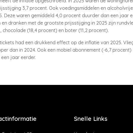
 heeft de inflatie opgeschroefd. In 2025 waren de woninghur
rijsstijging 3,7 procent. Ook voedingsmiddelen en alcoholvri
25. Deze waren gemiddeld 4,0 procent duurder dan een jaar eer
n dranken met de grootste prijsstijging in 2025 zijn rundvle
, chocolade (18,4 procent) en boter (11,2 procent).
tickets had een drukkend effect op de inflatie van 2025. Vlie
er dan in 2024. Ook een mobiel abonnement (-6,7 procent) e
een jaar eerder.
actinformatie
Snelle Links