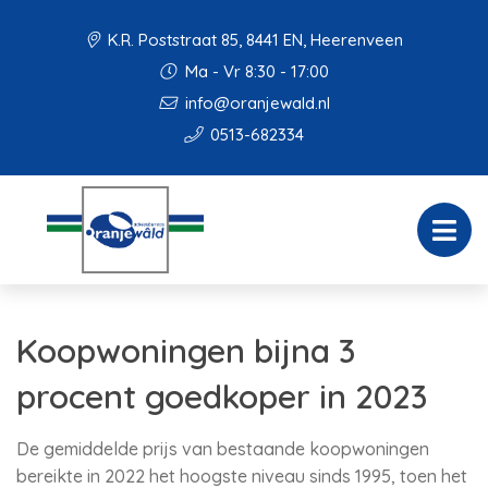
K.R. Poststraat 85, 8441 EN, Heerenveen
Ma - Vr 8:30 - 17:00
info@oranjewald.nl
0513-682334
Koopwoningen bijna 3
procent goedkoper in 2023
De gemiddelde prijs van bestaande koopwoningen
bereikte in 2022 het hoogste niveau sinds 1995, toen het