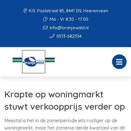
K.R. Poststraat 85, 8441 EN, Heerenveen
Ma - Vr 8:30 - 17:00
info@oranjewald.nl
0513-682334
Krapte op woningmarkt
stuwt verkoopprijs verder op
Meestal is het in de zomerperiode iets rustiger op de
woningmarkt, maar het zomerse derde kwartaal van dit