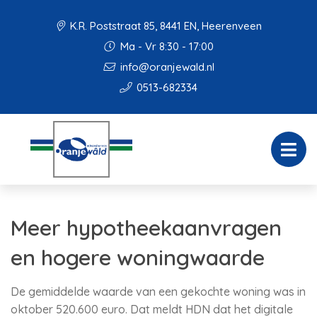
K.R. Poststraat 85, 8441 EN, Heerenveen
Ma - Vr 8:30 - 17:00
info@oranjewald.nl
0513-682334
Meer hypotheekaanvragen
en hogere woningwaarde
De gemiddelde waarde van een gekochte woning was in
oktober 520.600 euro. Dat meldt HDN dat het digitale