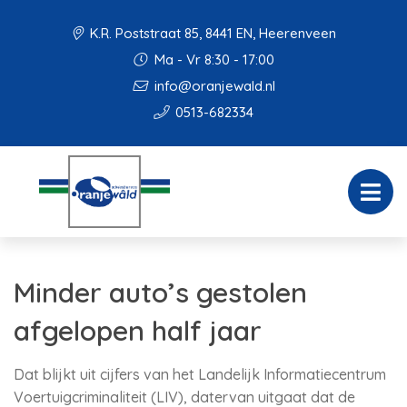
K.R. Poststraat 85, 8441 EN, Heerenveen
Ma - Vr 8:30 - 17:00
info@oranjewald.nl
0513-682334
Minder auto’s gestolen
afgelopen half jaar
Dat blijkt uit cijfers van het Landelijk Informatiecentrum
Voertuigcriminaliteit (LIV), datervan uitgaat dat de