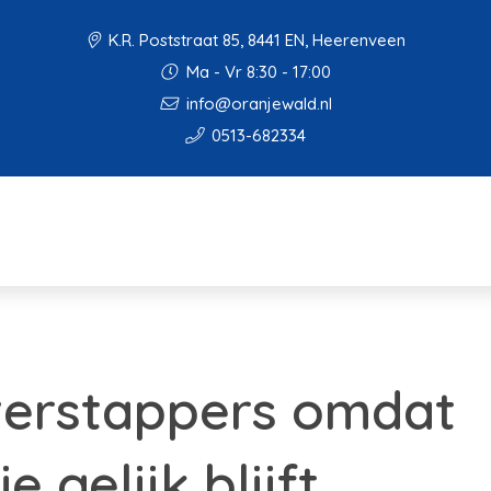
K.R. Poststraat 85, 8441 EN, Heerenveen
Ma - Vr 8:30 - 17:00
info@oranjewald.nl
0513-682334
verstappers omdat
 gelijk blijft