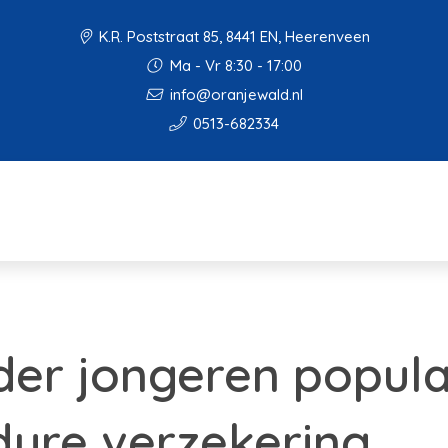
K.R. Poststraat 85, 8441 EN, Heerenveen
Ma - Vr 8:30 - 17:00
info@oranjewald.nl
0513-682334
er jongeren popula
ure verzekering