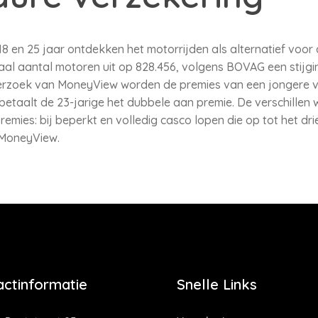
8 en 25 jaar ontdekken het motorrijden als alternatief voor
aal aantal motoren uit op 828.456, volgens BOVAG een stijgi
derzoek van MoneyView worden de premies van een jongere v
betaalt de 23-jarige het dubbele aan premie. De verschillen 
mies: bij beperkt en volledig casco lopen die op tot het dri
 MoneyView.
actinformatie
Snelle Links