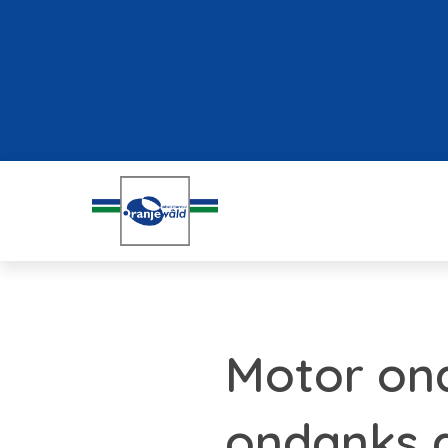
Motor ond
ondanks d