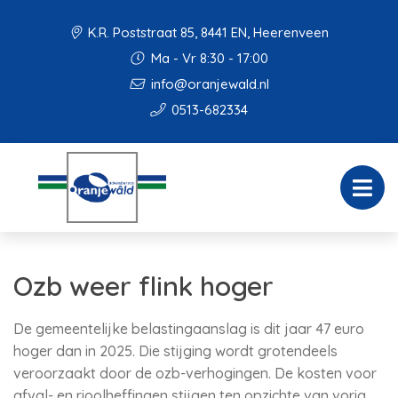
K.R. Poststraat 85, 8441 EN, Heerenveen
Ma - Vr 8:30 - 17:00
info@oranjewald.nl
0513-682334
Ozb weer flink hoger
De gemeentelijke belastingaanslag is dit jaar 47 euro
hoger dan in 2025. Die stijging wordt grotendeels
veroorzaakt door de ozb-verhogingen. De kosten voor
afval- en rioolheffingen stijgen ten opzichte van vorig