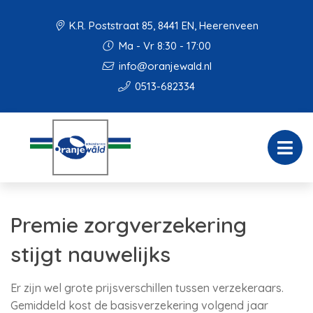
K.R. Poststraat 85, 8441 EN, Heerenveen
Ma - Vr 8:30 - 17:00
info@oranjewald.nl
0513-682334
Premie zorgverzekering
stijgt nauwelijks
Er zijn wel grote prijsverschillen tussen verzekeraars.
Gemiddeld kost de basisverzekering volgend jaar