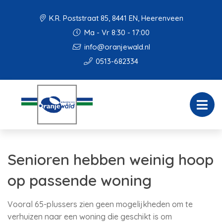
K.R. Poststraat 85, 8441 EN, Heerenveen
Ma - Vr 8:30 - 17:00
info@oranjewald.nl
0513-682334
Senioren hebben weinig hoop
op passende woning
Vooral 65-plussers zien geen mogelijkheden om te
verhuizen naar een woning die geschikt is om