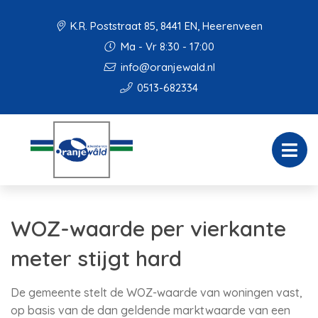
K.R. Poststraat 85, 8441 EN, Heerenveen
Ma - Vr 8:30 - 17:00
info@oranjewald.nl
0513-682334
WOZ-waarde per vierkante
meter stijgt hard
De gemeente stelt de WOZ-waarde van woningen vast,
op basis van de dan geldende marktwaarde van een