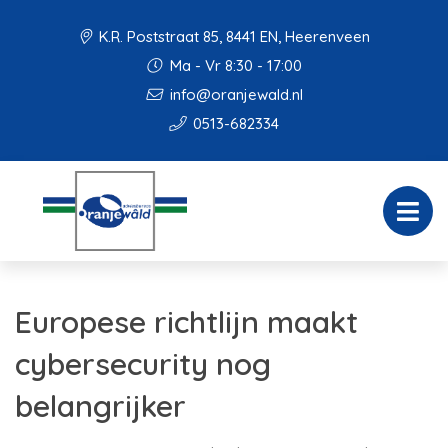
K.R. Poststraat 85, 8441 EN, Heerenveen
Ma - Vr 8:30 - 17:00
info@oranjewald.nl
0513-682334
Europese richtlijn maakt
cybersecurity nog
belangrijker