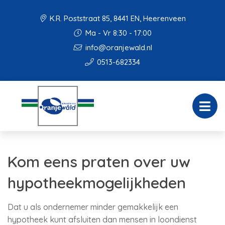
K.R. Poststraat 85, 8441 EN, Heerenveen
Ma - Vr 8:30 - 17:00
info@oranjewald.nl
0513-682334
Kom eens praten over uw
hypotheekmogelijkheden
Dat u als ondernemer minder gemakkelijk een
hypotheek kunt afsluiten dan mensen in loondienst