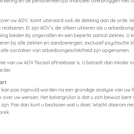
uitkering en de pensioenleeftijd financieel overbruggen met
 over uw AOV, komt uiteraard ook de dekking aan de orde. W
ealiseren. Er zijn AOV’s die alleen uitkeren als u arbeidson
king bieden bij ongevallen en een beperkt aantal ziektes. U 
en bij alle ziekten en aandoeningen, exclusief psychische kl
t alle oorzaken van arbeidsongeschiktheid zijn opgenomen.
mie van uw AOV fiscaal aftrekbaar is. U betaalt dan minder 
rder.
art
 kan pas ingevuld worden na een grondige analyse van uw fi
k over uw wensen. Het belangrijkst is dat u zich bewust bent 
 zijn. Pas dan kunt u beslissen wat u doet. Wacht daarom ni
prek.