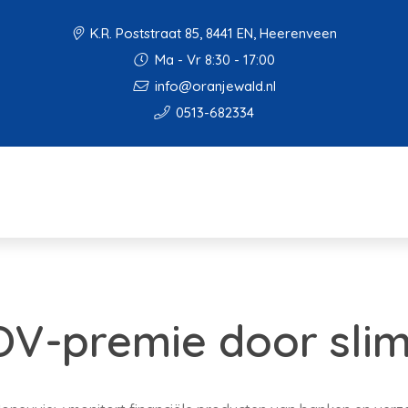
K.R. Poststraat 85, 8441 EN, Heerenveen
Ma - Vr 8:30 - 17:00
info@oranjewald.nl
0513-682334
V-premie door slim