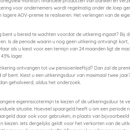
oneyview monitort financiële producten van banken en verz
kering voor ondernemers wordt regelmatig onder de loep g
 lagere AOV-premie te realiseren. Het verlengen van de eigen
ng bent u bereid te wachten voordat de uitkering ingaat? Bij
ezen. Is de periode waarin u nog geen uitkering ontvangt kor
Maar als u kiest voor een termijn van 24 maanden ligt de m
43% lager.
uitkering ontvangen tot uw pensioenleeftijd? Dan zal de prem
d af bent. Kiest u een uitkeringsduur van maximaal twee jaar
an gehalveerd, aldus het onderzoek.
ngere eigenrisicotermijn te kiezen of de uitkeringsduur te v
viduele situatie. Hoeveel spaargeld heeft u om een periode n
aargeld daar ook voor gebruiken, in plaats van bijvoorbeel
jn kiezen. Iets dergelijks geldt voor het verkorten van de uitk