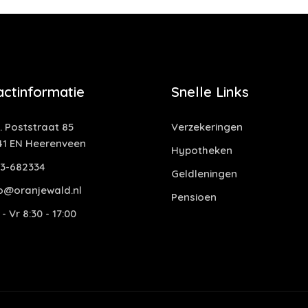
actinformatie
Snelle Links
. Poststraat 85
Verzekeringen
41 EN Heerenveen
Hypotheken
13-682334
Geldleningen
fo@oranjewald.nl
Pensioen
- Vr 8:30 - 17:00