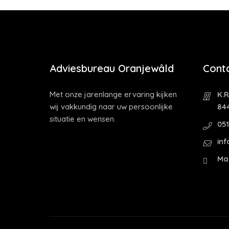
Adviesbureau Oranjewâld
Cont
Met onze jarenlange ervaring kijken
K.R
wij vakkundig naar uw persoonlijke
84
situatie en wensen.
05
in
Ma 