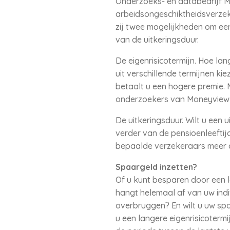
Onderzoeks- en databedrijf M
arbeidsongeschiktheidsverze
zij twee mogelijkheden om een
van de uitkeringsduur.
De eigenrisicotermijn. Hoe la
uit verschillende termijnen ki
betaalt u een hogere premie. 
onderzoekers van Moneyview 
De uitkeringsduur. Wilt u een 
verder van de pensioenleeftij
bepaalde verzekeraars meer d
Spaargeld inzetten?
Of u kunt besparen door een la
hangt helemaal af van uw indi
overbruggen? En wilt u uw sp
u een langere eigenrisicotermi