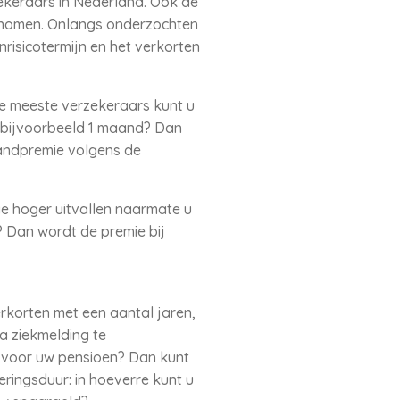
ekeraars in Nederland. Ook de
enomen. Onlangs onderzochten
risicotermijn en het verkorten
 de meeste verzekeraars kunt u
t, bijvoorbeeld 1 maand? Dan
aandpremie volgens de
ie hoger uitvallen naarmate u
? Dan wordt de premie bij
erkorten met een aantal jaren,
a ziekmelding te
d voor uw pensioen? Dan kunt
eringsduur: in hoeverre kunt u