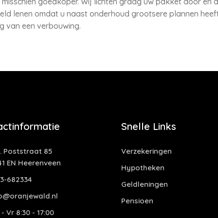
misschien goedkoper. Wij lichten graag uw pakket door en ad
 geld lenen omdat u naast onderhoud grootsere plannen heef
ng van een verbouwing.
actinformatie
Snelle Links
. Poststraat 85
Verzekeringen
41 EN Heerenveen
Hypotheken
13-682334
Geldleningen
fo@oranjewald.nl
Pensioen
- Vr 8:30 - 17:00