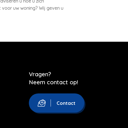
viseren u hoe u zich
t voor uw woning? Wij geven u
Vragen?
Neem contact op!
Contact