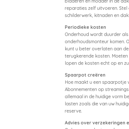
bladeren en modder in de dakg
reparaties zelf uitvoeren. St
schilderwerk, kitnaden en da
Periodieke kosten
Onderhoud wordt duurder als u
onderhoudsmonteur komen. Ook
kunt u beter overlaten aan de
terugkerende kosten. Moeten
lopen de kosten echt op en z
Spaarpot creëren
Hoe maakt u een spaarpotje v
Abonnementen op streamingsdien
allemaal in de huidige vorm b
lasten zoals die van uw huidig
reserve.
Advies over verzekeringen e