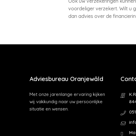
Ook uw verzekeringen kunnen 
voordeliger verzekert. Wilt u
dan advies over de financieri
Adviesbureau Oranjewâld
Cont
Met onze jarenlange ervaring kijken
K.R
wij vakkundig naar uw persoonlijke
84
situatie en wensen.
05
in
Ma 