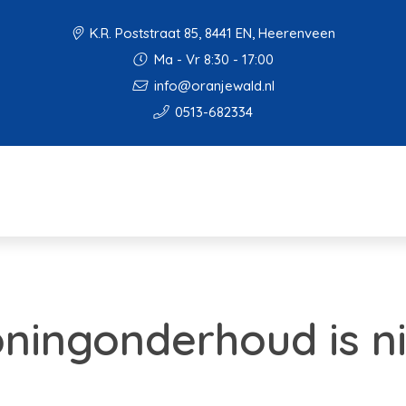
K.R. Poststraat 85, 8441 EN, Heerenveen
Ma - Vr 8:30 - 17:00
info@oranjewald.nl
0513-682334
oningonderhoud is n