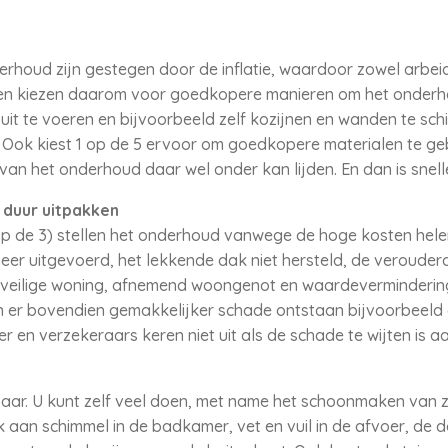
houd zijn gestegen door de inflatie, waardoor zowel arbeid
en kiezen daarom voor goedkopere manieren om het onderho
 uit te voeren en bijvoorbeeld zelf kozijnen en wanden te sch
Ook kiest 1 op de 5 ervoor om goedkopere materialen te geb
van het onderhoud daar wel onder kan lijden. En dan is snel
 duur uitpakken
op de 3) stellen het onderhoud vanwege de hoge kosten helem
eer uitgevoerd, het lekkende dak niet hersteld, de verouderd
r veilige woning, afnemend woongenot en waardevermindering
er bovendien gemakkelijker schade ontstaan bijvoorbeeld 
r en verzekeraars keren niet uit als de schade te wijten is a
baar. U kunt zelf veel doen, met name het schoonmaken van z
nk aan schimmel in de badkamer, vet en vuil in de afvoer, de