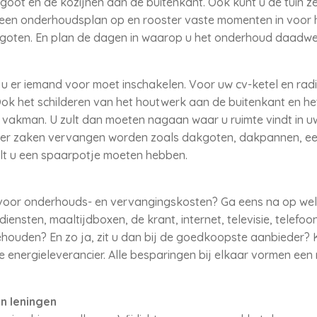
oot en de kozijnen aan de buitenkant. Ook kunt u de tuin ze
el een onderhoudsplan op en rooster vaste momenten in voor 
kgoten. En plan de dagen in waarop u het onderhoud daadwer
 er iemand voor moet inschakelen. Voor uw cv-ketel en radia
 het schilderen van het houtwerk aan de buitenkant en he
 vakman. U zult dan moeten nagaan waar u ruimte vindt in u
 er zaken vervangen worden zoals dakgoten, dakpannen, ee
ult u een spaarpotje moeten hebben.
oor onderhouds- en vervangingskosten? Ga eens na op welk
sten, maaltijdboxen, de krant, internet, televisie, telefoon 
ehouden? En zo ja, zit u dan bij de goedkoopste aanbieder? 
e energieleverancier. Alle besparingen bij elkaar vormen een
n leningen