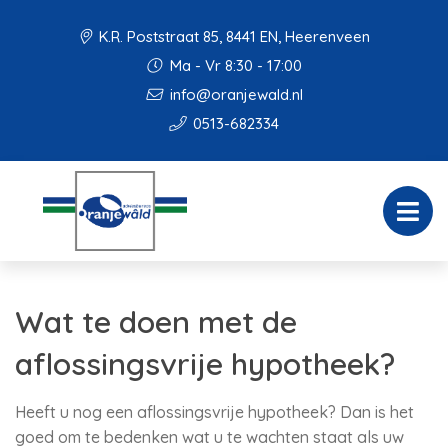
K.R. Poststraat 85, 8441 EN, Heerenveen
Ma - Vr 8:30 - 17:00
info@oranjewald.nl
0513-682334
Wat te doen met de
aflossingsvrije hypotheek?
Heeft u nog een aflossingsvrije hypotheek? Dan is het
goed om te bedenken wat u te wachten staat als uw