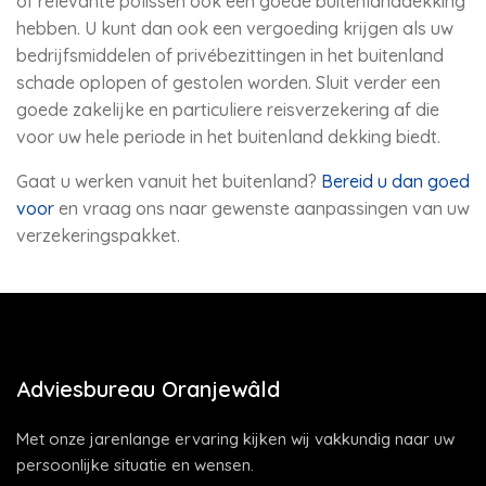
of relevante polissen ook een goede buitenlanddekking
hebben. U kunt dan ook een vergoeding krijgen als uw
bedrijfsmiddelen of privébezittingen in het buitenland
schade oplopen of gestolen worden. Sluit verder een
goede zakelijke en particuliere reisverzekering af die
voor uw hele periode in het buitenland dekking biedt.
Gaat u werken vanuit het buitenland?
Bereid u dan goed
voor
en vraag ons naar gewenste aanpassingen van uw
verzekeringspakket.
Adviesbureau Oranjewâld
Met onze jarenlange ervaring kijken wij vakkundig naar uw
persoonlijke situatie en wensen.