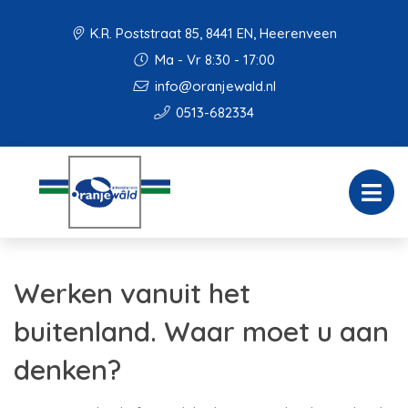
K.R. Poststraat 85, 8441 EN, Heerenveen
Ma - Vr 8:30 - 17:00
info@oranjewald.nl
0513-682334
Werken vanuit het
buitenland. Waar moet u aan
denken?