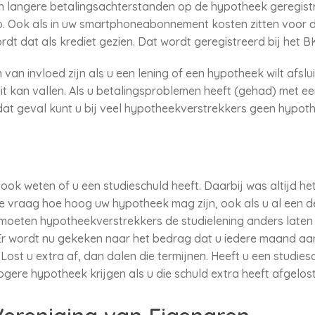
n langere betalingsachterstanden op de hypotheek geregistre
o. Ook als in uw smartphoneabonnement kosten zitten voor d
ordt dat als krediet gezien. Dat wordt geregistreerd bij het B
n van invloed zijn als u een lening of een hypotheek wilt afsl
 kan vallen. Als u betalingsproblemen heeft (gehad) met een
 dat geval kunt u bij veel hypotheekverstrekkers geen hypoth
ook weten of u een studieschuld heeft. Daarbij was altijd h
e vraag hoe hoog uw hypotheek mag zijn, ook als u al een de
4 moeten hypotheekverstrekkers de studielening anders late
r wordt nu gekeken naar het bedrag dat u iedere maand aa
Lost u extra af, dan dalen die termijnen. Heeft u een studies
ere hypotheek krijgen als u die schuld extra heeft afgelost