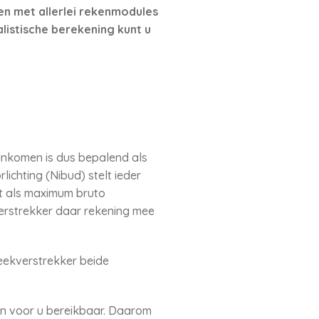
nen met allerlei rekenmodules
listische berekening kunt u
inkomen is dus bepalend als
chting (Nibud) stelt ieder
dt als maximum bruto
verstrekker daar rekening mee
eekverstrekker beide
.
en voor u bereikbaar. Daarom