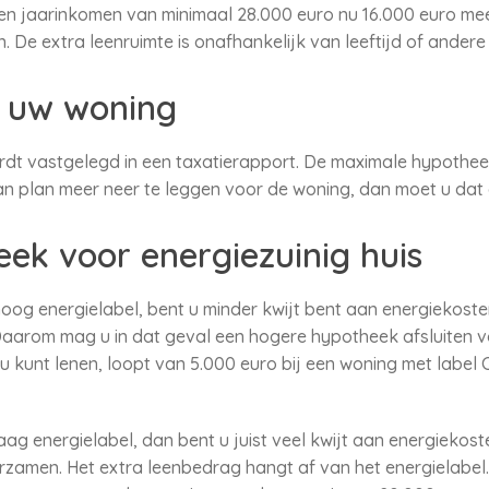
n jaarinkomen van minimaal 28.000 euro nu 16.000 euro me
 De extra leenruimte is onafhankelijk van leeftijd of andere
 uw woning
t vastgelegd in een taxatierapport. De maximale hypotheek
n plan meer neer te leggen voor de woning, dan moet u dat 
ek voor energiezuinig huis
hoog energielabel, bent u minder kwijt bent aan energiekost
Daarom mag u in dat geval een hogere hypotheek afsluiten 
 kunt lenen, loopt van 5.000 euro bij een woning met label C
ag energielabel, dan bent u juist veel kwijt aan energiekos
rzamen. Het extra leenbedrag hangt af van het energielabel