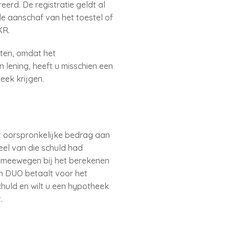
erd. De registratie geldt al
e aanschaf van het toestel of
KR.
uiten, omdat het
 lening, heeft u misschien een
eek krijgen.
et oorspronkelijke bedrag aan
el van die schuld had
n meewegen bij het berekenen
n DUO betaalt voor het
chuld en wilt u een hypotheek
.