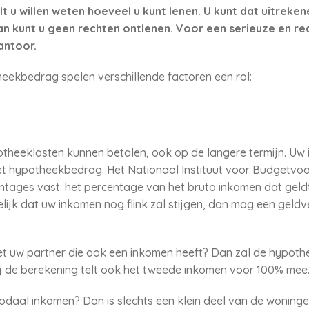
lt u willen weten hoeveel u kunt lenen. U kunt dat uitreke
n kunt u geen rechten ontlenen. Voor een serieuze en rea
antoor.
eekbedrag spelen verschillende factoren een rol:
theeklasten kunnen betalen, ook op de langere termijn. Uw 
 hypotheekbedrag. Het Nationaal Instituut voor Budgetvoorli
entages vast: het percentage van het bruto inkomen dat gel
lijk dat uw inkomen nog flink zal stijgen, dan mag een geld
 uw partner die ook een inkomen heeft? Dan zal de hypoth
j de berekening telt ook het tweede inkomen voor 100% mee
modaal inkomen? Dan is slechts een klein deel van de woning