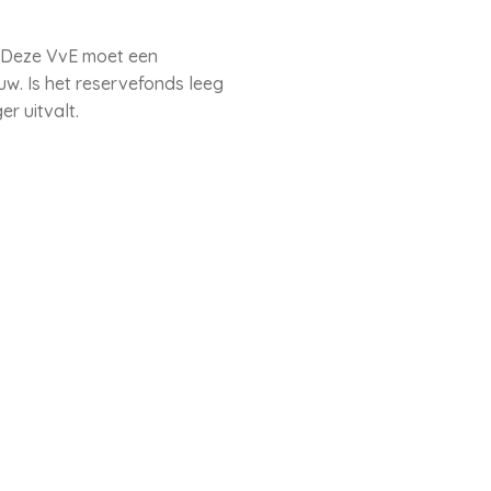
. Deze VvE moet een
w. Is het reservefonds leeg
r uitvalt.