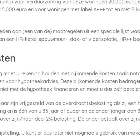
 kunt u voor verduurzaming van deze woningen 20.000 euro e
t 15.000 euro en voor woningen met label A+++ tot en met B k
eden aan (een van de) maatregelen uit een speciale lijst wa
an een HR-ketel, spouwmuur-, dak- of vloerisolatie, HR++ be
sten
g moet u rekening houden met bijkomende kosten zoals nota
en voor hypotheekadvies. Deze bijkomende kosten bedragen
iet met de hypotheek financieren en moet u dus zelf betalen
aar zijn vrijgesteld van de overdrachtsbelasting als zij een
g en is één van u 35 jaar of ouder en de ander jonger dan 
over zijn/haar deel 2% belasting. De ander betaalt over zij
jstelling. U kunt er dus later niet nogmaals gebruik van make