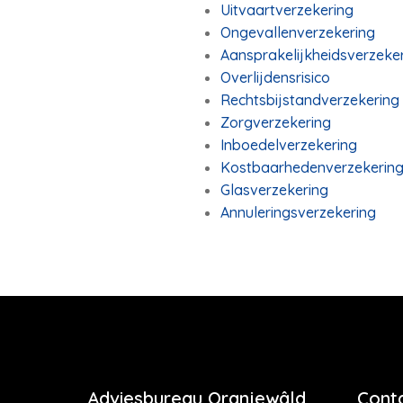
Uitvaartverzekering
Ongevallenverzekering
Aansprakelijkheidsverzeke
Overlijdensrisico
Rechtsbijstandverzekering
Zorgverzekering
Inboedelverzekering
Kostbaarhedenverzekerin
Glasverzekering
Annuleringsverzekering
Adviesbureau Oranjewâld
Cont