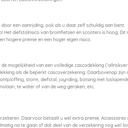
door een aanrijding, ook als u daar zelf schuldig aan bent.
! Het diefstalrisico van bromfietsen en scooters is hoog. Dit r
en hogere premie en een hoger eigen risico.
e mogelijkheid van een volledige cascodekking (‘allriskverz
 dekking als de beperkt cascoverzekering. Daarbovenop zijn
ntploffing, storm, diefstal, joyriding, botsing met loslopen
omslaan, te water of van de weg geraken, etc.
zekeren. Daarvoor betaalt u wel extra premie. Accessoires d
matig na te gaan of dat deel van de verzekering nog wel lon